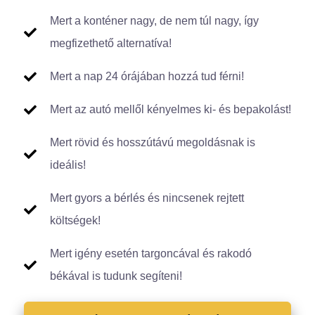
Mert a konténer nagy, de nem túl nagy, így
megfizethető alternatíva!
Mert a nap 24 órájában hozzá tud férni!
Mert az autó mellől kényelmes ki- és bepakolást!
Mert rövid és hosszútávú megoldásnak is
ideális!
Mert gyors a bérlés és nincsenek rejtett
költségek!
Mert igény esetén targoncával és rakodó
békával is tudunk segíteni!