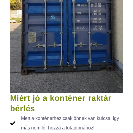
Miért jó a konténer raktár
bérlés
Mert a konténerhez csak önnek van kulcsa, így
más nem fér hozzá a tulajdonához!